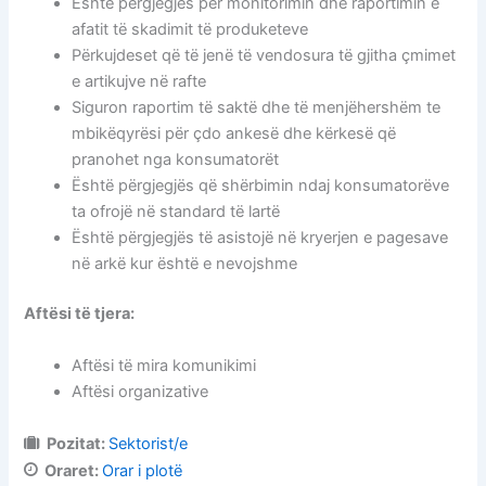
Është përgjegjës për monitorimin dhe raportimin e
afatit të skadimit të produketeve
Përkujdeset që të jenë të vendosura të gjitha çmimet
e artikujve në rafte
Siguron raportim të saktë dhe të menjëhershëm te
mbikëqyrësi për çdo ankesë dhe kërkesë që
pranohet nga konsumatorët
Është përgjegjës që shërbimin ndaj konsumatorëve
ta ofrojë në standard të lartë
Është përgjegjës të asistojë në kryerjen e pagesave
në arkë kur është e nevojshme
Aftësi të tjera:
Aftësi të mira komunikimi
Aftësi organizative
Pozitat:
Sektorist/e
Oraret:
Orar i plotë