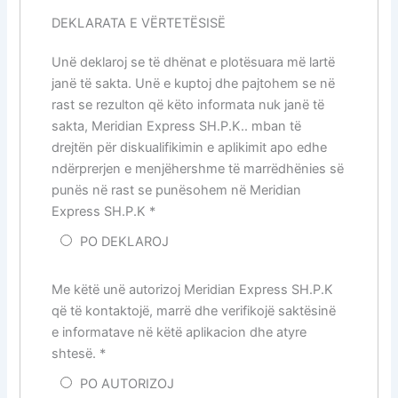
DEKLARATA E VËRTETËSISË
Unë deklaroj se të dhënat e plotësuara më lartë
janë të sakta. Unë e kuptoj dhe pajtohem se në
rast se rezulton që këto informata nuk janë të
sakta, Meridian Express SH.P.K.. mban të
drejtën për diskualifikimin e aplikimit apo edhe
ndërprerjen e menjëhershme të marrëdhënies së
punës në rast se punësohem në Meridian
Express SH.P.K
*
PO DEKLAROJ
Me këtë unë autorizoj Meridian Express SH.P.K
që të kontaktojë, marrë dhe verifikojë saktësinë
e informatave në këtë aplikacion dhe atyre
shtesë.
*
PO AUTORIZOJ