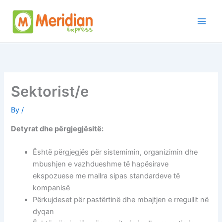
Skip
to
content
Sektorist/e
By
/
Detyrat dhe përgjegjësitë:
Është përgjegjës për sistemimin, organizimin dhe
mbushjen e vazhdueshme të hapësirave
ekspozuese me mallra sipas standardeve të
kompanisë
Përkujdeset për pastërtinë dhe mbajtjen e rregullit në
dyqan