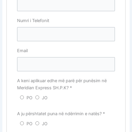
Numri i Telefonit
Email
A keni aplikuar edhe më parë për punësim në
Meridian Express SH.P.K?
*
PO
JO
A ju përshtatet puna në ndërrimin e natës?
*
PO
JO